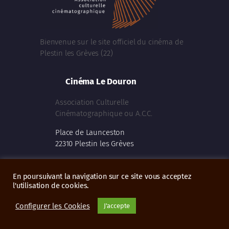
Bienvenue sur le site officiel du cinéma de
Plestin les Grèves (22)
Cinéma Le Douron
Association Culturelle
Cinématographique ou A.C.C.
Place de Launceston
22310 Plestin les Grèves
02 96 35 61 41
En poursuivant la navigation sur ce site vous acceptez
www.cinema-ledouron.fr
l'utilisation de cookies.
Configurer les Cookies
J'accepte
Facebook
Instagram