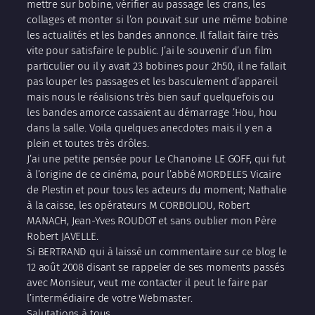
mettre sur bobine, vérifier au passage les crans, les
collages et monter si l’on pouvait sur une même bobine
les actualités et les bandes annonce. Il fallait faire très
vite pour satisfaire le public. J’ai le souvenir d’un film
particulier ou il y avait 23 bobines pour 2h50, il ne fallait
pas louper les passages et les basculement d’appareil
mais nous le réalisions très bien sauf quelquefois ou
les bandes amorce cassaient au démarrage .’Hou, hou
dans la salle. Voila quelques anecdotes mais il y en a
plein et toutes très drôles.
J’ai une petite pensée pour Le Chanoine LE GOFF, qui fut
à l’origine de ce cinéma, pour l’abbé MORDELES Vicaire
de Plestin et pour tous les acteurs du moment; Nathalie
à la caisse, les opérateurs M CORBOLIOU, Robert
MANACH, Jean-Yves ROUDOT et sans oublier mon Père
Robert JAVELLE.
Si BERTRAND qui à laissé un commentaire sur ce blog le
12 août 2008 disant se rappeler de ses moments passés
avec Monsieur, veut me contacter il peut le faire par
l’intermédiaire de votre Webmaster.
Salutations à tous.