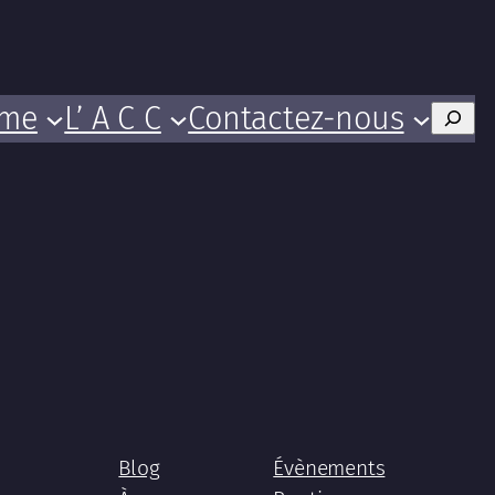
mme
L’ A C C
Contactez-nous
Rech
Blog
Évènements