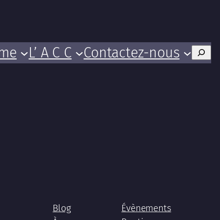
mme
L’ A C C
Contactez-nous
Rech
Blog
Évènements