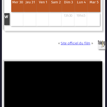
Mer 30
Jeu 31
Ven 1
Sam 2
Dim 3
Lun 4
Mar 5
13h30
19h45
VF
«
Site officiel du film
»