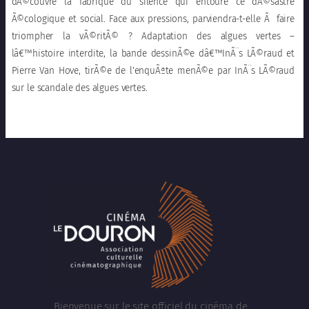
dÃ©couvre la fabrique du silence qui entoure ce dÃ©sastre
Ã©cologique et social. Face aux pressions, parviendra-t-elle Ã faire
triompher la vÃ©ritÃ© ? Adaptation des algues vertes –
lâ€™histoire interdite, la bande dessinÃ©e dâ€™InÃ¨s LÃ©raud et
Pierre Van Hove, tirÃ©e de l’enquÃªte menÃ©e par InÃ¨s LÃ©raud
sur le scandale des algues vertes.
Bienvenue sur le site officiel du cinéma de