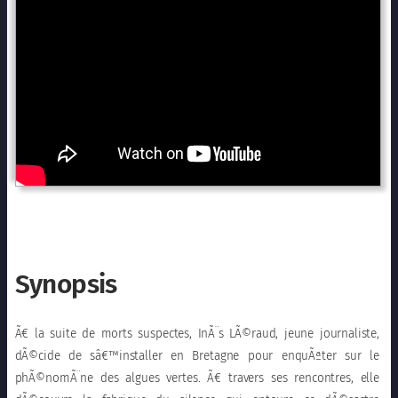
Synopsis
Ã€ la suite de morts suspectes, InÃ¨s LÃ©raud, jeune journaliste,
dÃ©cide de sâ€™installer en Bretagne pour enquÃªter sur le
phÃ©nomÃ¨ne des algues vertes. Ã€ travers ses rencontres, elle