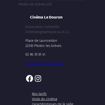
Plestin les Grèves (22)
Cinéma Le Douron
Association Culturelle
Cinématographique ou A.C.C.
Place de Launceston
22310 Plestin les Grèves
02 96 35 61 41
www.cinema-ledouron.fr
Facebook
Instagram
Nos tarifs
Visite du cinéma
Caractéristiques de la salle