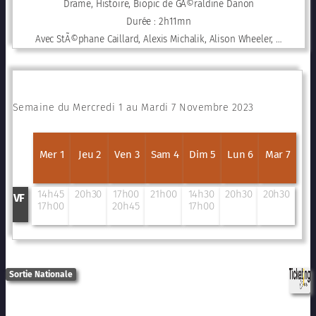
Drame, Histoire, Biopic de GÃ©raldine Danon
Durée : 2h11mn
Avec StÃ©phane Caillard, Alexis Michalik, Alison Wheeler, …
Semaine du Mercredi 1 au Mardi 7 Novembre 2023
Mer 1
Jeu 2
Ven 3
Sam 4
Dim 5
Lun 6
Mar 7
14h45
20h30
17h00
21h00
14h30
20h30
20h30
VF
17h00
20h45
17h00
Sortie Nationale