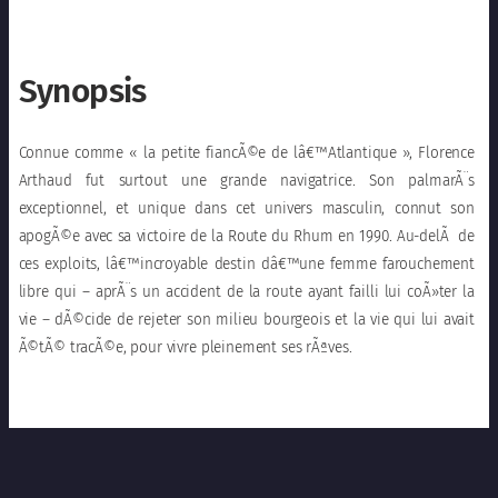
Synopsis
Connue comme « la petite fiancÃ©e de lâ€™Atlantique », Florence
Arthaud fut surtout une grande navigatrice. Son palmarÃ¨s
exceptionnel, et unique dans cet univers masculin, connut son
apogÃ©e avec sa victoire de la Route du Rhum en 1990. Au-delÃ de
ces exploits, lâ€™incroyable destin dâ€™une femme farouchement
libre qui – aprÃ¨s un accident de la route ayant failli lui coÃ»ter la
vie – dÃ©cide de rejeter son milieu bourgeois et la vie qui lui avait
Ã©tÃ© tracÃ©e, pour vivre pleinement ses rÃªves.