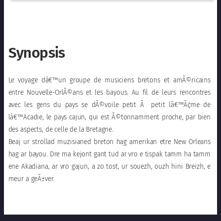
Synopsis
Le voyage dâ€™un groupe de musiciens bretons et amÃ©ricains
entre Nouvelle-OrlÃ©ans et les bayous. Au fil de leurs rencontres
avec les gens du pays se dÃ©voile petit Ã petit lâ€™Ã¢me de
lâ€™Acadie, le pays cajun, qui est Ã©tonnamment proche, par bien
des aspects, de celle de la Bretagne.
Beaj ur strollad muzisianed breton hag amerikan etre New Orleans
hag ar bayou. Dre ma kejont gant tud ar vro e tispak tamm ha tamm
ene Akadiana, ar vro gajun, a zo tost, ur souezh, ouzh hini Breizh, e
meur a geÃ±ver.