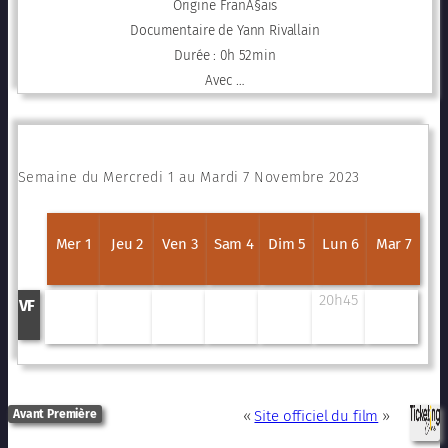
Origine FranÃ§ais
Documentaire de Yann Rivallain
Durée : 0h 52min
Avec …
Semaine du Mercredi 1 au Mardi 7 Novembre 2023
Mer 1
Jeu 2
Ven 3
Sam 4
Dim 5
Lun 6
Mar 7
20h45
VF
Avant Première
«
Site officiel du film
»