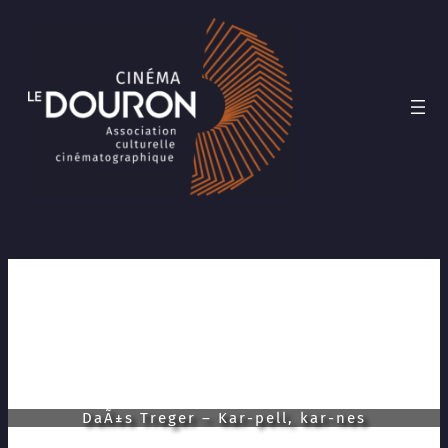
Aller
au
contenu
DaÃ±s Treger – Kar-pell, kar-nes