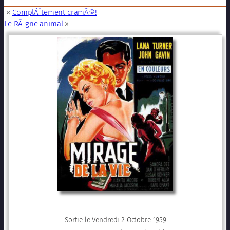
«
ComplÃ¨tement cramÃ©!
Le RÃ¨gne animal
»
Sortie le Vendredi 2 Octobre 1959