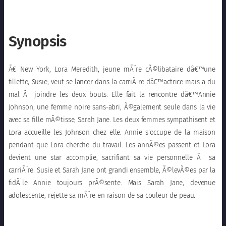
Synopsis
Ã€ New York, Lora Meredith, jeune mÃ¨re cÃ©libataire dâ€™une
fillette, Susie, veut se lancer dans la carriÃ¨re dâ€™actrice mais a du
mal Ã joindre les deux bouts. Elle fait la rencontre dâ€™Annie
Johnson, une femme noire sans-abri, Ã©galement seule dans la vie
avec sa fille mÃ©tisse, Sarah Jane. Les deux femmes sympathisent et
Lora accueille les Johnson chez elle. Annie s’occupe de la maison
pendant que Lora cherche du travail. Les annÃ©es passent et Lora
devient une star accomplie, sacrifiant sa vie personnelle Ã sa
carriÃ¨re. Susie et Sarah Jane ont grandi ensemble, Ã©levÃ©es par la
fidÃ¨le Annie toujours prÃ©sente. Mais Sarah Jane, devenue
adolescente, rejette sa mÃ¨re en raison de sa couleur de peau.