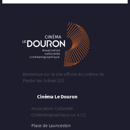
Bienvenue sur le site officiel du cinéma de
Plestin les Grèves (22)
Cinéma Le Douron
Association Culturelle
Cinématographique ou A.C.C.
Place de Launceston