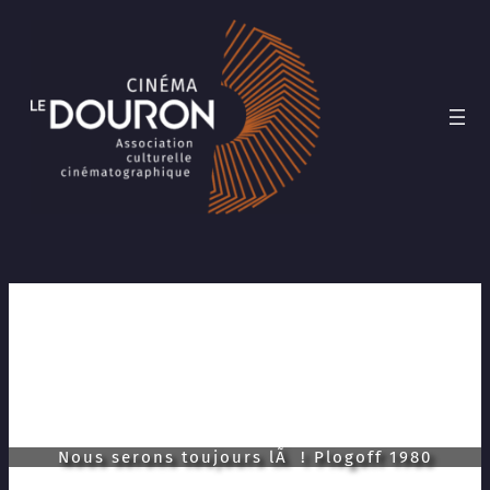
Aller
au
contenu
Nous serons toujours lÃ ! Plogoff 1980