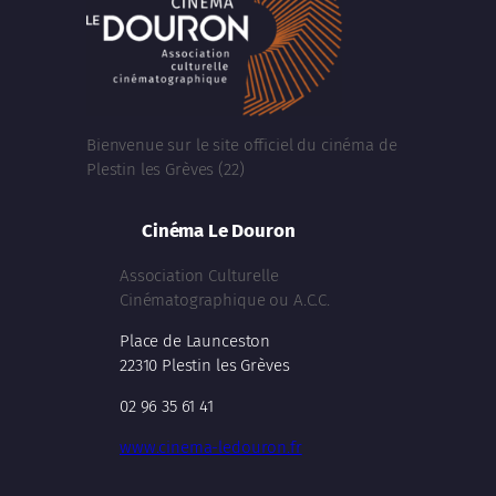
Bienvenue sur le site officiel du cinéma de
Plestin les Grèves (22)
Cinéma Le Douron
Association Culturelle
Cinématographique ou A.C.C.
Place de Launceston
22310 Plestin les Grèves
02 96 35 61 41
www.cinema-ledouron.fr