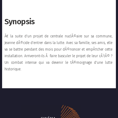
Synopsis
Ã€ la suite d’un projet de centrale nuclÃ©aire sur sa commune,
Jeanne dÃ©cide d’entrer dans la lutte. Avec sa famille, ses amis, elle
va se battre pendant des mois pour dÃ©noncer et empÃªcher cette
installation. Arriveront-ils Ã faire basculer le projet de leur cÃ´tÃ© ?
Un combat intense qui va devenir le tÃ©moignage d’une lutte
historique.