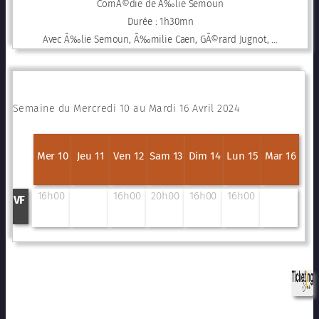
ComÃ©die de Ã‰lie Semoun
Durée : 1h30mn
Avec Ã‰lie Semoun, Ã‰milie Caen, GÃ©rard Jugnot, …
Semaine du Mercredi 10 au Mardi 16 Avril 2024
Mer 10
Jeu 11
Ven 12
Sam 13
Dim 14
Lun 15
Mar 16
16h00
16h00
20h00
16h00
16h00
VF