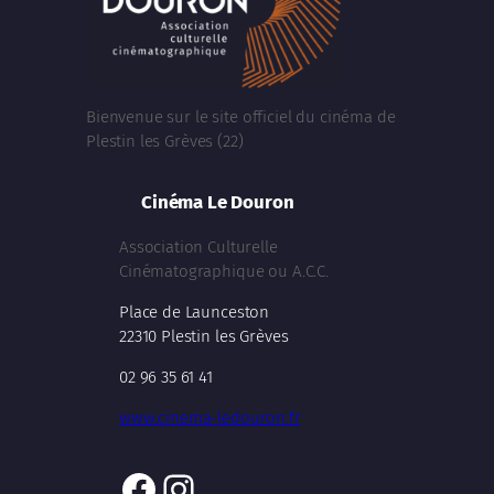
Bienvenue sur le site officiel du cinéma de
Plestin les Grèves (22)
Cinéma Le Douron
Association Culturelle
Cinématographique ou A.C.C.
Place de Launceston
22310 Plestin les Grèves
02 96 35 61 41
www.cinema-ledouron.fr
Facebook
Instagram