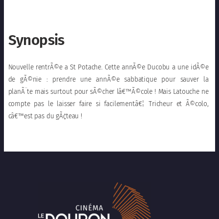
Synopsis
Nouvelle rentrÃ©e a St Potache. Cette annÃ©e Ducobu a une idÃ©e
de gÃ©nie : prendre une annÃ©e sabbatique pour sauver la
planÃ¨te mais surtout pour sÃ©cher lâ€™Ã©cole ! Mais Latouche ne
compte pas le laisser faire si facilementâ€¦ Tricheur et Ã©colo,
câ€™est pas du gÃ¢teau !