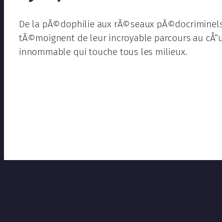
De la pÃ©dophilie aux rÃ©seaux pÃ©docriminels,
tÃ©moignent de leur incroyable parcours au cÅ“
innommable qui touche tous les milieux.