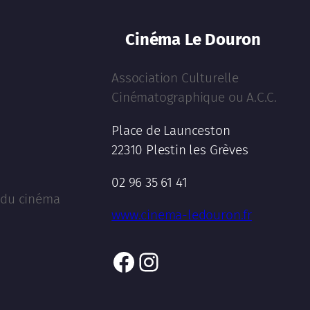
Cinéma Le Douron
Association Culturelle
Cinématographique ou A.C.C.
Place de Launceston
22310 Plestin les Grèves
02 96 35 61 41
l du cinéma
www.cinema-ledouron.fr
Facebook
Instagram