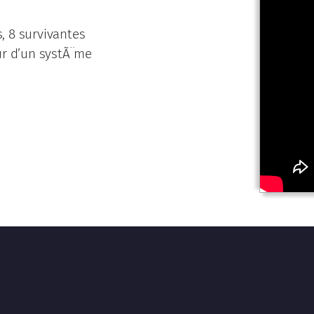
 8 survivantes
ur d’un systÃ¨me