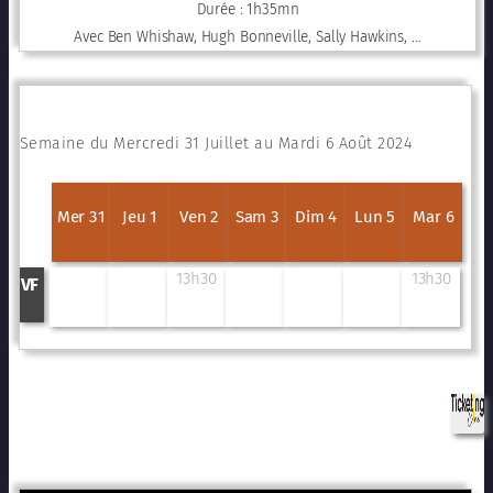
Durée : 1h35mn
Avec Ben Whishaw, Hugh Bonneville, Sally Hawkins, …
Semaine du Mercredi 31 Juillet au Mardi 6 Août 2024
Mer 31
Jeu 1
Ven 2
Sam 3
Dim 4
Lun 5
Mar 6
13h30
13h30
VF