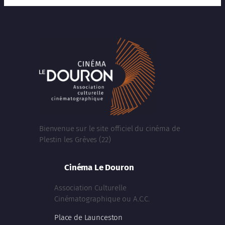
Bienvenue sur le site officiel du cinéma de
Plestin les Grèves (22)
Cinéma Le Douron
Association Culturelle
Cinématographique ou A.C.C.
Place de Launceston