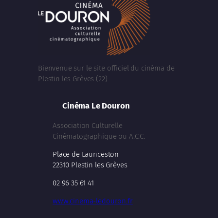
Bienvenue sur le site officiel du cinéma de
Plestin les Grèves (22)
Cinéma Le Douron
Association Culturelle
Cinématographique ou A.C.C.
Place de Launceston
22310 Plestin les Grèves
02 96 35 61 41
www.cinema-ledouron.fr