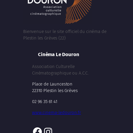
Bienvenue sur le site officiel du cinéma de
Plestin les Grèves (22)
Cinéma Le Douron
Association Culturelle
Cinématographique ou A.C.C.
Place de Launceston
22310 Plestin les Grèves
02 96 35 61 41
www.cinema-ledouron.fr
Facebook
Instagram