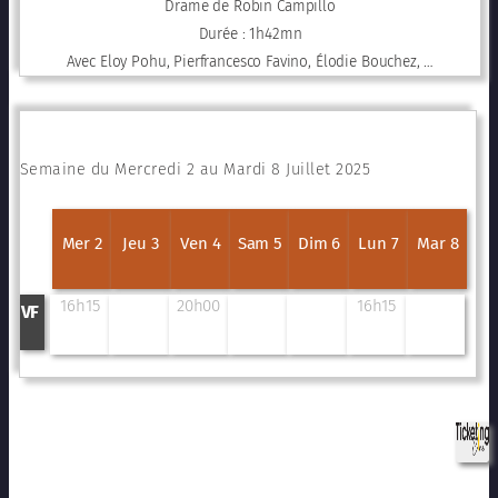
Drame de Robin Campillo
Durée : 1h42mn
Avec Eloy Pohu, Pierfrancesco Favino, Élodie Bouchez, …
Semaine du Mercredi 2 au Mardi 8 Juillet 2025
Mer 2
Jeu 3
Ven 4
Sam 5
Dim 6
Lun 7
Mar 8
16h15
20h00
16h15
VF