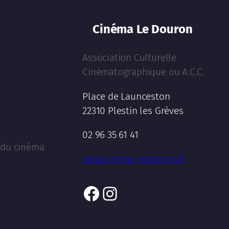
Cinéma Le Douron
Association Culturelle
Cinématographique ou A.C.C.
Place de Launceston
22310 Plestin les Grèves
02 96 35 61 41
l du cinéma
www.cinema-ledouron.fr
Facebook
Instagram