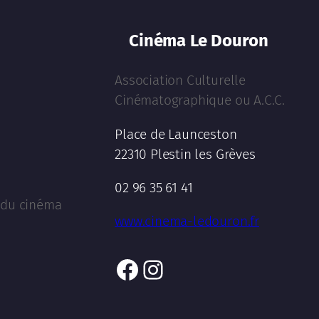
Cinéma Le Douron
Association Culturelle
Cinématographique ou A.C.C.
Place de Launceston
22310 Plestin les Grèves
02 96 35 61 41
l du cinéma
www.cinema-ledouron.fr
Facebook
Instagram