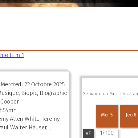
nie Film 1
e Mercredi 22 Octobre 2025
usique, Biopic, Biographie
Semaine du Mercredi 5 a
 Cooper
1h54mn
Mer 5
Jeu 6
emy Allen White, Jeremy
Paul Walter Hauser, …
17h00
VF