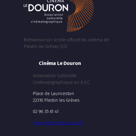
Bienvenue sur le site officiel du cinéma de
Plestin les Grèves (22)
Cinéma Le Douron
Association Culturelle
Cinématographique ou A.C.C.
Place de Launceston
22310 Plestin les Grèves
02 96 35 61 41
www.cinema-ledouron.fr