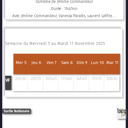
Comédie de Jérôme Commandeur
Durée : 1h47mn
Avec Jérôme Commandeur, Vanessa Paradis, Laurent Lafitte, …
Semaine du Mercredi 5 au Mardi 11 Novembre 2025
Mer 5
Jeu 6
Ven 7
Sam 8
Dim 9
Lun 10
Mar 11
20h30
20h15
20h45
17h00
14h45
17h15
20h30
VF
Sortie Nationale