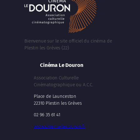
Bienvenue sur le site officiel du cinéma de
Plestin les Grèves (22)
Cinéma Le Douron
Association Culturelle
Cinématographique ou A.C.C.
Place de Launceston
22310 Plestin les Grèves
02 96 35 61 41
www.cinema-ledouron.fr