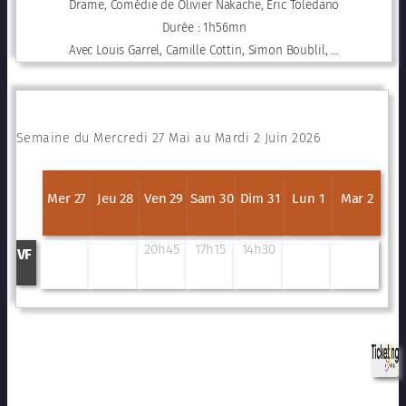
Drame, Comédie de Olivier Nakache, Éric Toledano
Durée : 1h56mn
Avec Louis Garrel, Camille Cottin, Simon Boublil, …
Semaine du Mercredi 27 Mai au Mardi 2 Juin 2026
Mer 27
Jeu 28
Ven 29
Sam 30
Dim 31
Lun 1
Mar 2
20h45
17h15
14h30
VF