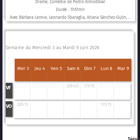
Drame, Comédie de Pedro Almodóvar
Durée : 1h51mn
Avec Bárbara Lennie, Leonardo Sbaraglia, Aitana Sánchez-Gijón, …
Semaine du Mercredi 3 au Mardi 9 Juin 2026
Mer 3
Jeu 4
Ven 5
Sam 6
Dim 7
Lun 8
Mar 9
20h45
17h15
VF
20h15
17h15
VO