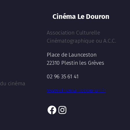
Cinéma Le Douron
Association Culturelle
Cinématographique ou A.C.C.
Place de Launceston
22310 Plestin les Grèves
02 96 35 61 41
l du cinéma
www.cinema-ledouron.fr
Facebook
Instagram