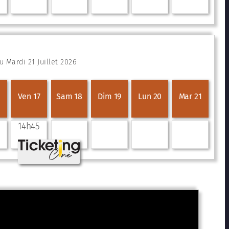
 Mardi 21 Juillet 2026
Ven 17
Sam 18
Dim 19
Lun 20
Mar 21
14h45