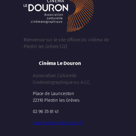
Bienvenue sur le site officiel du cinéma de
Plestin les Grèves (22)
Cinéma Le Douron
Association Culturelle
Cinématographique ou A.C.C.
Place de Launceston
22310 Plestin les Grèves
02 96 35 61 41
www.cinema-ledouron.fr