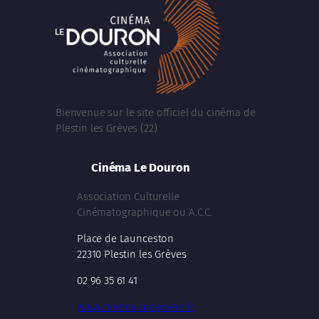
Bienvenue sur le site officiel du cinéma de
Plestin les Grèves (22)
Cinéma Le Douron
Association Culturelle
Cinématographique ou A.C.C.
Place de Launceston
22310 Plestin les Grèves
02 96 35 61 41
www.cinema-ledouron.fr