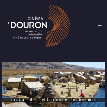
Aller
au
contenu
PÉROU – des civilisations et des hommes