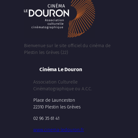
Bienvenue sur le site officiel du cinéma de
Plestin les Grèves (22)
Cinéma Le Douron
Association Culturelle
Cinématographique ou A.C.C.
Place de Launceston
22310 Plestin les Grèves
02 96 35 61 41
www.cinema-ledouron.fr