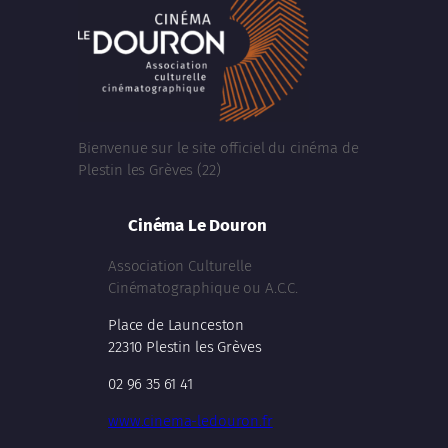
Bienvenue sur le site officiel du cinéma de
Plestin les Grèves (22)
Cinéma Le Douron
Association Culturelle
Cinématographique ou A.C.C.
Place de Launceston
22310 Plestin les Grèves
02 96 35 61 41
www.cinema-ledouron.fr