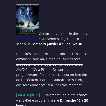
Comme je viens de le dire sur ce
commentaire
, nous venons d’ajouter une
séance le
Samedi 9 Janvier à 16 heures 30
.
Nous hésitons encore pour une autre séance
dimanche soir, mais celle de Samedi sera
probablement la toute dernière séance de
AVATAR en 3D à Plestin. Si nous la
programmons finalement, ce sera en fonction
de la fréquentation du Samedi après-midi, et
elle sera annoncée ici au dernier moment.
[ MISE A JOUR ] :
Finalement une autre séance
viens d’être programmée le
Dimanche 10 à 20
heures
.