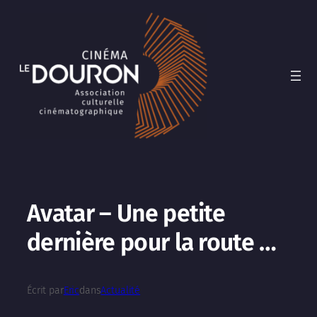
Aller
au
contenu
Avatar – Une petite
dernière pour la route …
Écrit par
Eric
dans
Actualité