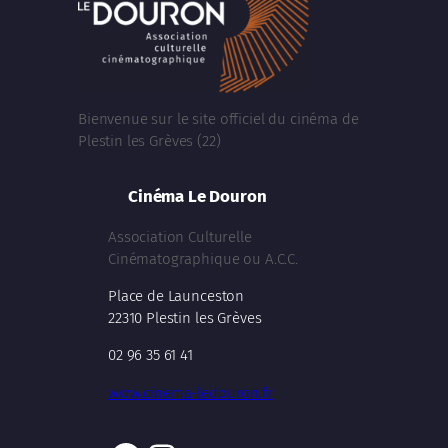
Bienvenue sur le site officiel du cinéma de
Plestin les Grèves (22)
Cinéma Le Douron
Association Culturelle
Cinématographique ou A.C.C.
Place de Launceston
22310 Plestin les Grèves
02 96 35 61 41
www.cinema-ledouron.fr