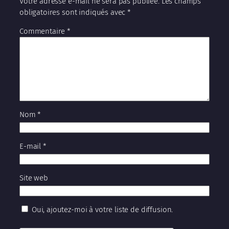
Votre adresse e-mail ne sera pas publiée.
Les champs
obligatoires sont indiqués avec
*
Commentaire
*
Nom
*
E-mail
*
Site web
Oui, ajoutez-moi à votre liste de diffusion.