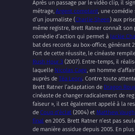
Après un passage par le vidéo clip, il si
métrage,
Argent comptant
, une comédie 
d’un journaliste (
Charlie Sheen
) aux pris
même registre, Brett Ratner connaît son
comédie d’action qui permet à
Jackie Ch
bat des records au box-office, générant 2
Fort de cette réussite, le cinéaste rempi
Rush Hour 3
(2007). Entre-temps, il réal
laquelle
Nicolas Cage
, en homme d’affair
auprès de
Téa Leoni
. Contre toute attent
Brett Ratner l’adaptation de
Dragon Rou
cinéaste de changer radicalement de reg
faiseur », il est également appelé à la 
de
Coup d’éclat
(2004) et
Matthew Vaugh
final
en 2005. Brett Ratner n’est pas seule
de manière assidue depuis 2005. En plus d