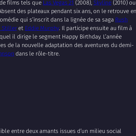
 de films tels que
Las Vegas 21
(2008),
Skyline
(2010) ou
 Absent des plateaux pendant six ans, on le retrouve e
comédie qui s’inscrit dans la lignée de sa saga
Rush
 Stiller
et
Eddie Murphy
. Il participe ensuite au film à
equel il dirige le segment Happy Birthday. L’année
des de la nouvelle adaptation des aventures du demi-
hnson
dans le rôle-titre.
ible entre deux amants issues d’un milieu social