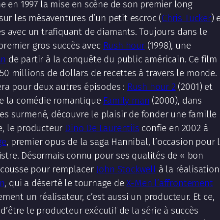
gne en 1997 la mise en scène de son premier long
sur les mésaventures d’un petit escroc (
Chris Tucker
) 
es avec un trafiquant de diamants. Toujours dans le
 premier gros succès avec
Rush hour
(1998), une
an
de partir à la conquête du public américain. Ce film
50 millions de dollars de recettes à travers le monde.
lera pour deux autres épisodes :
Rush hour 2
(2001) et
ise la comédie romantique
Family man
(2000), dans
es surmené, découvre le plaisir de fonder une famille
e, le producteur
Dino De Laurentiis
confie en 2002 à
ge
, premier opus de la saga Hannibal, l’occasion pour 
istre. Désormais connu pour ses qualités de « bon
rescousse pour remplacer
John Stockwell
à la réalisation
n
, qui a déserté le tournage de
X-Men l’affrontement
ment un réalisateur, c’est aussi un producteur. Et ce,
’être le producteur exécutif de la série à succès