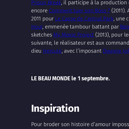
Prison Break
, il participe à la production
encore
Comment tuer son Boss ?
(2011).
2011 pour
Le Casse de Central Park
, une 
Hour
, emmenée tambour battant par
Ben
sketches
My Movie Project
(2013), pour l
suivante, le réalisateur est aux comman
dieu
Hercule
, avec l’imposant
Dwayne Jo
LE BEAU MONDE le 1 septembre.
Inspiration
Pour broder son histoire d’amour imposs