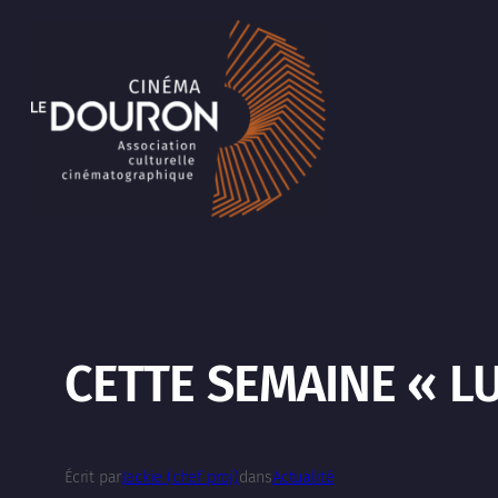
Aller
au
contenu
CETTE SEMAINE « LU
Écrit par
Jackie (chef proj)
dans
Actualité