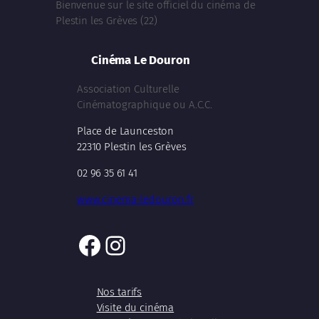
Bienvenue sur le site officiel du cinéma de
Plestin les Grèves (22)
Cinéma Le Douron
Association Culturelle
Cinématographique ou A.C.C.
Place de Launceston
22310 Plestin les Grèves
02 96 35 61 41
www.cinema-ledouron.fr
Facebook
Instagram
Nos tarifs
Visite du cinéma