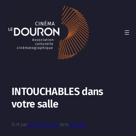
Aller
au
contenu
INTOUCHABLES dans
votre salle
Écrit par
Jackie (chef proj)
dans
Actualité