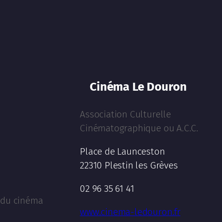
Cinéma Le Douron
Association Culturelle
Cinématographique ou A.C.C.
Place de Launceston
22310 Plestin les Grèves
02 96 35 61 41
l du cinéma
www.cinema-ledouron.fr