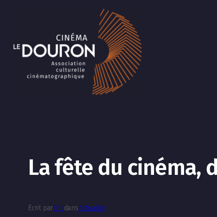
Aller
au
contenu
La fête du cinéma, d
Écrit par
Eric
dans
Actualité