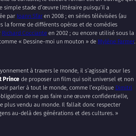
simple stade d’œuvre littéraire puisqu’il a
ée par
Joann Sfar
en 2008 ; en séries télévisées (au
us la forme de différents opéras et de comédies
r
Richard Cocciante
en 2002 ; ou encore utilisé sous la
s comme « Dessine-moi un mouton » de
Mylène Farmer
.
yonnement à travers le monde, il s’agissait pour les
t Prince
de proposer un film qui soit universel et non
voir parler à tout le monde, comme l’explique
Dimitri
obligation de ne pas faire une œuvre confidentielle,
 le plus vendu au monde. Il fallait donc respecter
gens au-delà des générations et des cultures. »