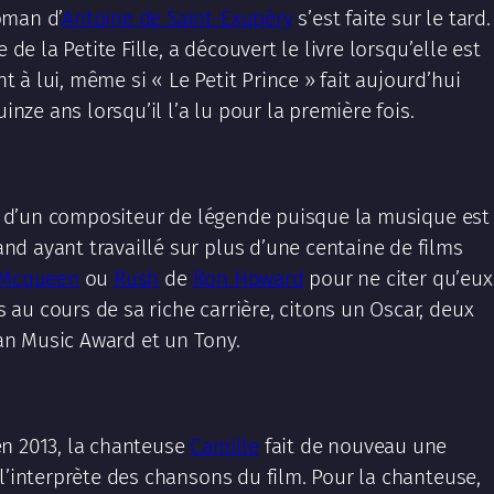
oman d’
Antoine de Saint-Exupéry
s’est faite sur le tard.
 de la Petite Fille, a découvert le livre lorsqu’elle est
nt à lui, même si « Le Petit Prince » fait aujourd’hui
inze ans lorsqu’il l’a lu pour la première fois.
ces d’un compositeur de légende puisque la musique est
nd ayant travaillé sur plus d’une centaine de films
 Mcqueen
ou
Rush
de
Ron Howard
pour ne citer qu’eux
au cours de sa riche carrière, citons un Oscar, deux
n Music Award et un Tony.
n 2013, la chanteuse
Camille
fait de nouveau une
l’interprète des chansons du film. Pour la chanteuse,