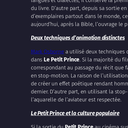
langues et dialectes, il conserve la prem
du livre. D’autre part, depuis sa sortie e
d’exemplaires partout dans le monde, ce qu
aujourd’hui, après la Bible, l’ouvrage le p
Deux techniques d’animation distinctes
Mark Osborne
a utilisé deux techniques 
dans
Le Petit Prince
. Si la majorité du f
correspondant au passage du récit que fait
en stop-motion. La raison de l’utilisation
de créer un effet poétique rendant hom
dernier. D’autre part, en utilisant la stop
l’aquarelle de l’aviateur est respectée.
Le Petit Prince et la culture populaire
Si la sortie du
Petit Prince
au cinéma susc