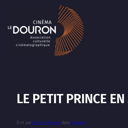
Aller
au
contenu
LE PETIT PRINCE EN
Écrit par
Jackie (chef proj)
dans
Actualité