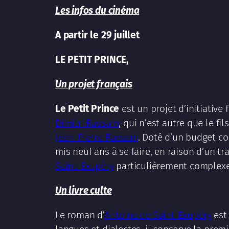
Les infos du cinéma
A partir le 29 juillet
LE PETIT PRINCE,
Un projet français
Le Petit Prince
est un projet d’initiative
Dimitri Rassam
, qui n’est autre que le f
Jean-Pierre Rassam
. Doté d’un budget co
mis neuf ans à se faire, en raison d’un tra
Saint-Exupéry
particulièrement complexe
Un livre culte
Le roman d’
Antoine de Saint-Exupéry
est 