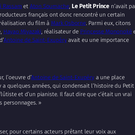
ri Rassam
et
Aton Soumache
,
Le Petit Prince
n’avait p
producteurs français ont donc rencontré un certain
réalisation du film à
Mark Osborne
. Parmi eux, citons
e,
Hayao Miyazaki
, réalisateur de
Princesse Mononoké
d’
Antoine de Saint-Exupéry
avait eu une importance
r, l’oeuvre d’
Antoine de Saint-Exupéry
a une place
l y a quelques années, qui condensait l’histoire du Petit
ûtiste et d’un pianiste. Il faut dire que c’était un vrai
es personnages. »
er, pour certains acteurs prêtant leur voix aux