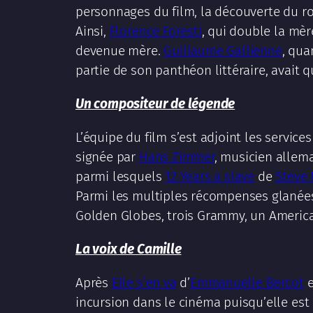
personnages du film, la découverte du r
Ainsi,
Florence Foresti
, qui double la mère
devenue mère.
Guillaume Gallienne
, qua
partie de son panthéon littéraire, avait qu
Un compositeur de légende
L’équipe du film s’est adjoint les servi
signée par
Hans Zimmer
, musicien allema
parmi lesquels
12 Years a slave
de
Steve
Parmi les multiples récompenses glanées 
Golden Globes, trois Grammy, un America
La voix de Camille
Après
Elle s’en va
d’
Emmanuelle Bercot
e
incursion dans le cinéma puisqu’elle est 