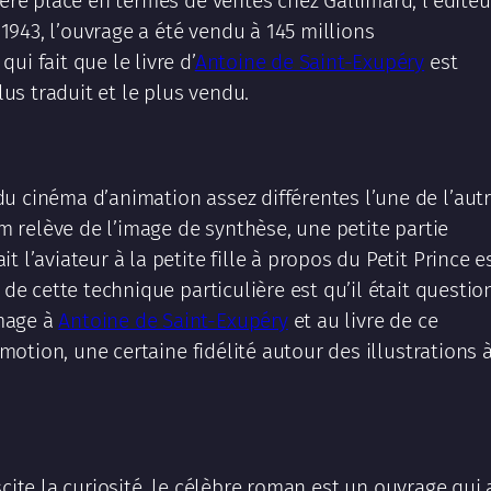
ière place en termes de ventes chez Gallimard, l’éditeu
n 1943, l’ouvrage a été vendu à 145 millions
i fait que le livre d’
Antoine de Saint-Exupéry
est
lus traduit et le plus vendu.
du cinéma d’animation assez différentes l’une de l’aut
ilm relève de l’image de synthèse, une petite partie
 l’aviateur à la petite fille à propos du Petit Prince e
 de cette technique particulière est qu’il était questio
mage à
Antoine de Saint-Exupéry
et au livre de ce
-motion, une certaine fidélité autour des illustrations 
ite la curiosité, le célèbre roman est un ouvrage qui 