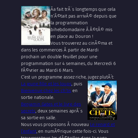
Ãa fait trÃ¨s longtemps que cela
n’Ã©tait pas arrivÃ© depuis que
la programmation
bihebdomadaire Ã Ã©tÃ© mis
en place au Douron !
Vous trouverez au cinÃ©ma et
dans les commerces Ã partir de Mardi
prochain un double feuillet pour une
programmation sur 4 semaines, du Mercredi 6
FÃ©vrier au Mardi 6 Mars.
C’est un programme assez riche, jugez plutÃ´t:
La jeune fille et les loups
, puis
Bienvenue chez les ch’tis
en
sortie nationale.
Benjamin Gates et le livre des
secrets
, deux semaines aprÃ¨s
sa sortie en salle.
Nous vous proposons Ã nouveau
Le renard et
l’enfant
, en numÃ©rique cette fois-ci. Vous
trouverez tous les dÃ©tailles dans la page