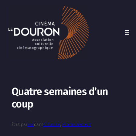
Aller
au
contenu
Quatre semaines d’un
coup
Écrit par
Eric
dans
Actualité
, 
Prochainement