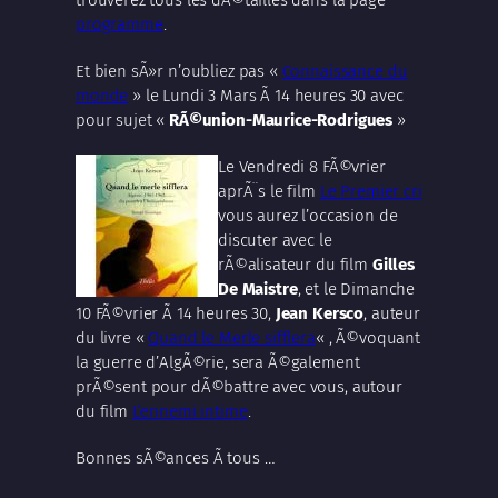
programme
.
Et bien sÃ»r n’oubliez pas «
Connaissance du
monde
» le Lundi 3 Mars Ã 14 heures 30 avec
pour sujet «
RÃ©union-Maurice-Rodrigues
»
Le Vendredi 8 FÃ©vrier
aprÃ¨s le film
Le Premier cri
vous aurez l’occasion de
discuter avec le
rÃ©alisateur du film
Gilles
De Maistre
, et le Dimanche
10 FÃ©vrier Ã 14 heures 30,
Jean Kersco
, auteur
du livre «
Quand le Merle sifflera
« , Ã©voquant
la guerre d’AlgÃ©rie, sera Ã©galement
prÃ©sent pour dÃ©battre avec vous, autour
du film
L’ennemi intime
.
Bonnes sÃ©ances Ã tous …