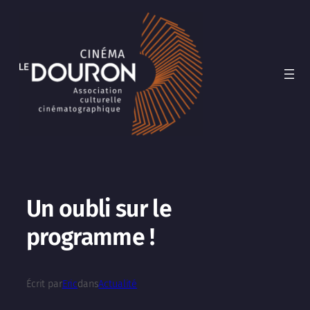
Aller
au
contenu
Un oubli sur le
programme !
Écrit par
Eric
dans
Actualité