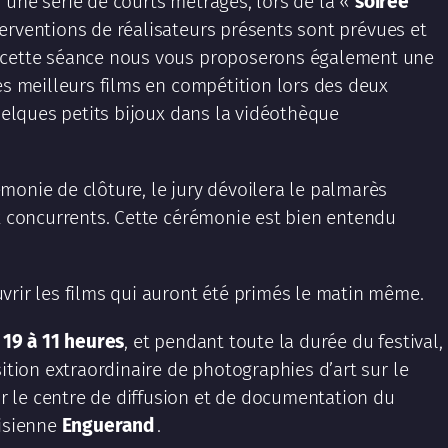
r une série de courts métrages, lors de la «
soirée
terventions de réalisateurs présents sont prévues et
e cette séance nous vous proposerons également une
es meilleurs films en compétition lors des deux
quelques petits bijoux dans la vidéothèque
émonie de clôture, le jury dévoilera le palmarès
ux concurrents. Cette cérémonie est bien entendu
uvrir les films qui auront été primés le matin même.
19 à 11 heures
, et pendant toute la durée du festival,
sition extraordinaire de photographies d’art sur le
 le centre de diffusion et de documentation du
risienne
Enguerand
.