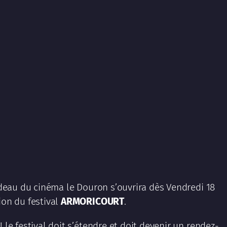
rideau du cinéma le Douron s’ouvrira dès Vendredi 18
ion du festival
ARMORICOURT
.
 le festival doit s’étendre et doit devenir un rendez-