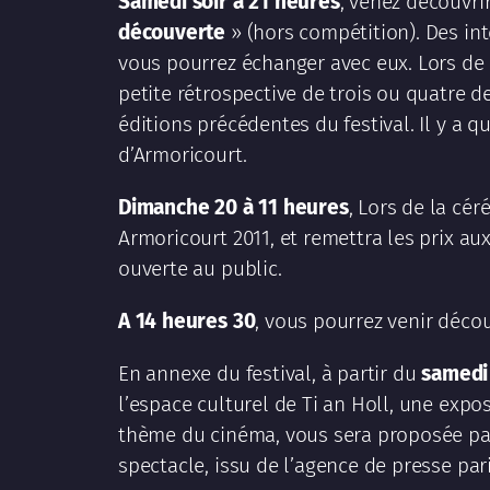
S
amedi soir à 21 heures
, venez découvri
découverte
» (hors compétition). Des in
vous pourrez échanger avec eux. Lors d
petite rétrospective de trois ou quatre d
éditions précédentes du festival. Il y a 
d’Armoricourt.
Dimanche 20 à 11 heures
, Lors de la cér
Armoricourt 2011, et remettra les prix a
ouverte au public.
A 14 heures 30
, vous pourrez venir déco
En annexe du festival, à partir du
samedi 
l’espace culturel de Ti an Holl, une expo
thème du cinéma, vous sera proposée par
spectacle, issu de l’agence de presse pa