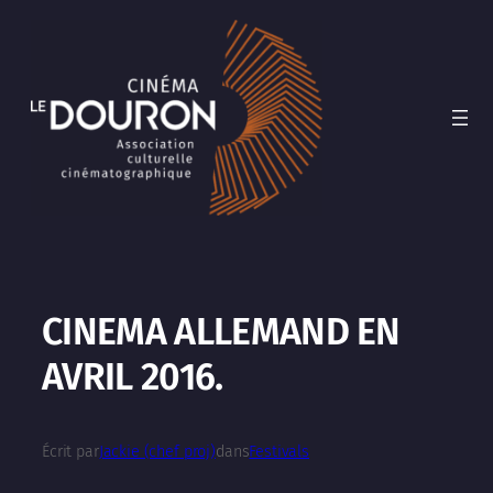
Aller
au
contenu
CINEMA ALLEMAND EN
AVRIL 2016.
Écrit par
Jackie (chef proj)
dans
Festivals