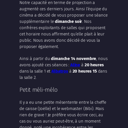
Notre capacité en terme de projection a
augmenté ces derniers jours. Ainsi l’équipe du
cinéma a décidé de vous proposer une séance
supplémentaire le
dimanche soir
. Nos
confrères exploitants de salles qui proposent
cet horaire nous affirment qu’elle plait à leur
public. Nous avons donc décidé de vous la
proposer également.
Ainsi à partir du
dimanche 14 novembre
, nous
avons ajouté ces séances :
Aline
à
20 heures
dans la salle 1 et
Albatros
à
20 heures 15
dans
la salle 2.
Petit méli-mélo
Il y a eu une petite mésentente entre la cheffe
de caisse (Joëlle) et le webmaster (Bibi). Mais
rien de grave ! Je préfère vous écrire ceci, au
cas ou vous auriez peut-être, à un moment
donné, noté une incohérence entre les