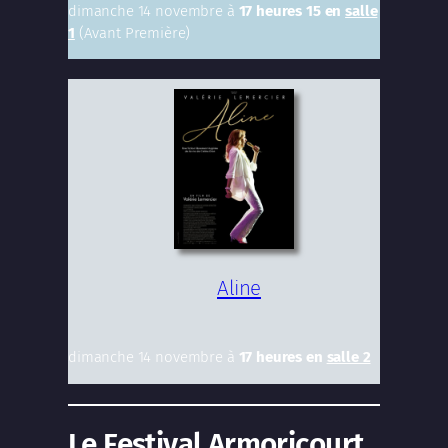
dimanche 14 novembre à
17 heures 15 en
salle
1
(Avant Première)
Aline
dimanche 14 novembre à
17 heures en
salle 2
Le Festival Armoricourt