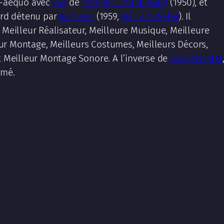
x-aequo avec
Eve
de
Joseph L. Mankiewicz
(1950), et
cord détenu par
Ben-Hur
(1959,
William Wyler
). Il
 Meilleur Réalisateur, Meilleure Musique, Meilleure
ur Montage, Meilleurs Costumes, Meilleurs Décors,
et Meilleur Montage Sonore. A l’inverse de
Kate Winslet
mé.