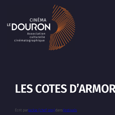
Aller
au
contenu
LES COTES D’ARMOR 
Écrit par
Jackie (chef proj)
dans
Festivals