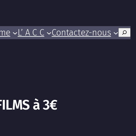
mme
L’ A C C
Contactez-nous
Rech
ILMS à 3€