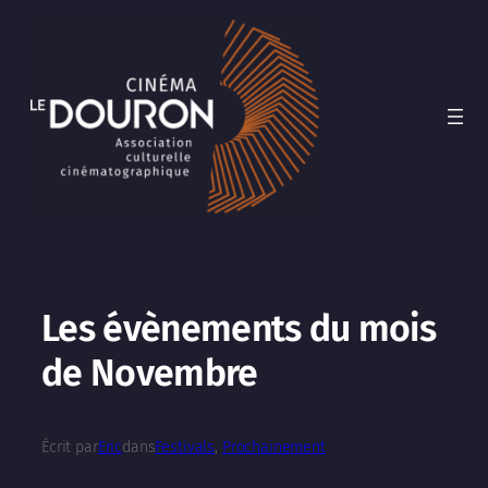
Aller
au
contenu
Les évènements du mois
de Novembre
Écrit par
Eric
dans
Festivals
, 
Prochainement