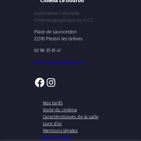
Cinéma Le Douron
Association Culturelle
Cinématographique ou A.C.C.
Place de Launceston
22310 Plestin les Grèves
02 96 35 61 41
www.cinema-ledouron.fr
Facebook
Instagram
Nos tarifs
Visite du cinéma
Caractéristiques de la salle
Livre d’or
Mentions légales
Abonnez-vous