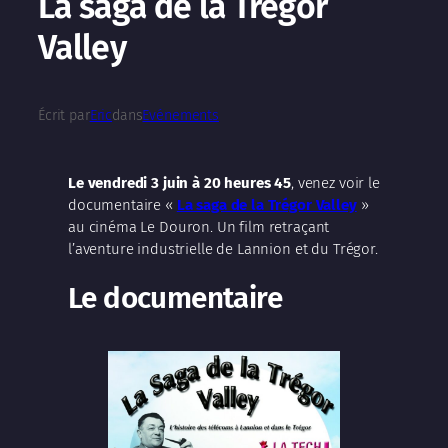
La saga de la Trégor
Valley
Écrit par
Eric
dans
Evénements
Le vendredi 3 juin à 20 heures 45
, venez voir le
documentaire «
La saga de la Trégor Valley
»
au cinéma Le Douron. Un film retraçant
l’aventure industrielle de Lannion et du Trégor.
Le documentaire