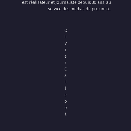
est réalisateur et journaliste depuis 30 ans, au
service des médias de proximité.
O
li
v
i
e
r
C
a
il
l
e
b
o
t