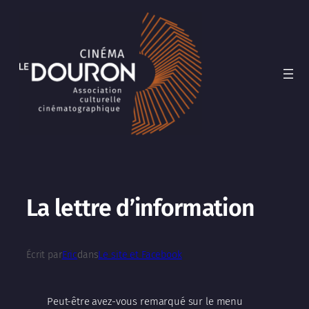
Aller
au
contenu
La lettre d’information
Écrit par
Eric
dans
Le site et Facebook
Peut-être avez-vous remarqué sur le menu