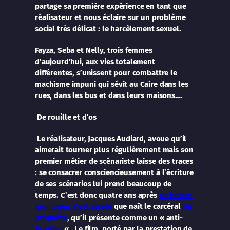
partage sa première expérience en tant que
réalisateur et nous éclaire sur un problème
social très délicat : le harcèlement sexuel.
Fayza, Seba et Nelly, trois femmes
d’aujourd’hui, aux vies totalement
différentes, s’unissent pour combattre le
machisme impuni qui sévit au Caire dans les
rues, dans les bus et dans leurs maisons….
De rouille et d’os
Le réalisateur, Jacques Audiard, avoue qu’il
aimerait tourner plus régulièrement mais son
premier métier de scénariste laisse des traces
: se consacrer consciencieusement à l’écriture
de ses scénarios lui prend beaucoup de
temps. C’est donc quatre ans après
De battre,
mon cœur s’est arrêté
que naît le carcéral
Un
prophète
, qu’il présente comme un « anti-
Scarface
« . Le film, porté par la prestation de