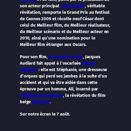
son acteur principal
Tahar Rahim
, véritable
révélation, remporte le Grand Prix au festival
de Cannes 2009 et récolte neuf César dont
celui du Meilleur film, du Meilleur réalisateur,
du Meilleur scénario et du Meilleur acteur en
2010, ainsi qu’une nomination pour le
Meilleur film étranger aux Oscars.
Pour son film,
De rouille et d’os
, Jacques
Audiard fait appel à l’oscarisée
Marion
Cotillard
: elle est Stéphanie, une dresseuse
d’orques qui perd ses jambes à la suite d’un
accident et qui va être aidée dans cette
épreuve par un homme, Ali, incarné par
Matthias Schoenaerts
, la révélation du film
belge
Bullhead
.
Sur notre écran le 7 août.