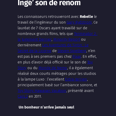
Ingé’ son de renom
Les connaisseurs retrouveront avec
Rebelle
le
travail de l’ingénieur du son
Gary Rydstrom
. Ce
lauréat de 7 Oscars ayant travaillé sur de
nombreux grands films, tels que
Terminator 2 :
le Jugement Dernier
,
Minority Report
ou
dernièrement
Les Aventures de Tintin : Le
Secret de la Licorne
de
Steven Spielberg
, n’en
est pas à ses premiers pas chez
Pixar
. En effet,
en plus d’avoir déjà officié sur le son de
Toy
Story
ou du
Monde de Nemo
, il a également
réalisé deux courts métrages pour les studios
à la lampe Luxo : l’excellent
Extra-terrien
,
principalement basé sur l’ambiance sonore, et
Toy Story: Hawaiian Vacation
, présenté avant
Cars 2
en 2011.
Un bonheur n’arrive jamais seul