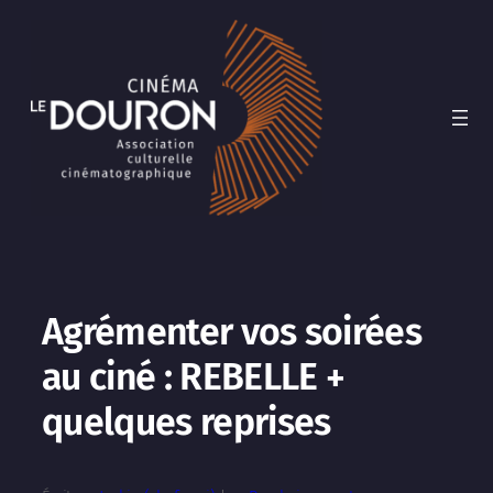
Aller
au
contenu
Agrémenter vos soirées
au ciné : REBELLE +
quelques reprises