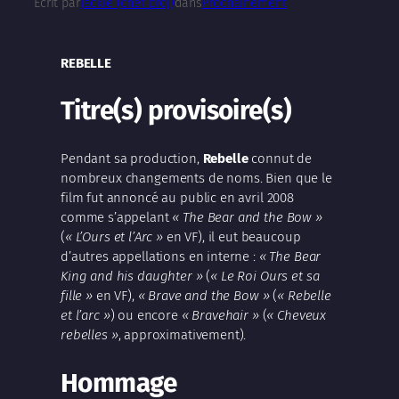
Écrit par
Jackie (chef proj)
dans
Prochainement
REBELLE
Titre(s) provisoire(s)
Pendant sa production,
Rebelle
connut de
nombreux changements de noms. Bien que le
film fut annoncé au public en avril 2008
comme s’appelant
« The Bear and the Bow »
(
« L’Ours et l’Arc »
en VF), il eut beaucoup
d’autres appellations en interne :
« The Bear
King and his daughter »
(
« Le Roi Ours et sa
fille »
en VF),
« Brave and the Bow »
(
« Rebelle
et l’arc »
) ou encore
« Bravehair »
(
« Cheveux
rebelles »
, approximativement).
Hommage