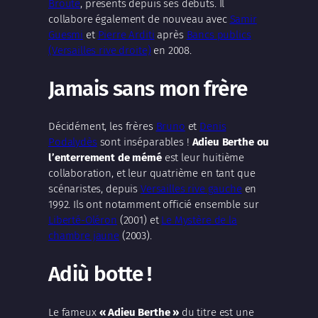
Brouté
, présents depuis ses débuts. Il
collabore également de nouveau avec
Samir
Guesmi
et
Pierre Arditi
après
Bancs publics
(Versailles rive droite)
en 2008.
Jamais sans mon frère
Décidément, les frères
Bruno
et
Denis
Podalydès
sont inséparables !
Adieu Berthe ou
l’enterrement de mémé
est leur huitième
collaboration, et leur quatrième en tant que
scénaristes, depuis
Versailles rive gauche
en
1992. Ils ont notamment officié ensemble sur
Liberté-Oléron
(2001) et
Le Mystère de la
chambre jaune
(2003).
Adiù botte !
Le fameux
« Adieu Berthe »
du titre est une