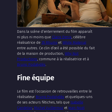
Dans la scène d’enterrement du film apparaît
ni plus ni moins que
Claire Denis
, célèbre
réalisatrice de
35 Rhums
et
White Material
entre autres. Ce clin d’œil a été possible du fait
de la maison de production,
Why Not
Productions
, commune à la réalisatrice et à
Bruno Podalydès
.
Fine équipe
Le film est l’occasion de retrouvailles entre le
réalisateur
Bruno Podalydès
et quelques-uns
de ses acteurs fétiches, tels que
Isabelle
Candelier
,
Michel Vuillermoz
et
Jean-Noël