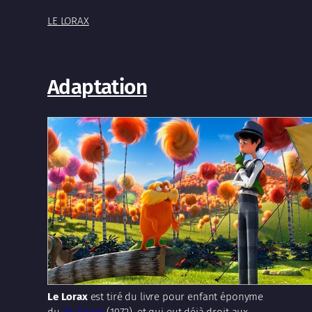
LE LORAX
Adaptation
Le Lorax
est tiré du livre pour enfant éponyme
du
Dr. Seuss
(1972), et qui eut déjà droit aux