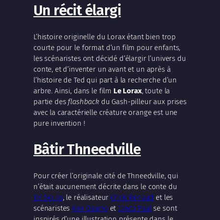
Un récit élargi
L’histoire originelle du Lorax étant bien trop
courte pour le format d’un film pour enfants,
les scénaristes ont décidé d’élargir l’univers du
conte, et d’inventer un avant et un après à
l’histoire de Ted qui part à la recherche d’un
arbre. Ainsi, dans le film
Le Lorax
, toute la
partie des
flashback
du Gash-pilleur aux prises
avec la caractérielle créature orange est une
pure invention !
Bâtir Thneedville
Pour créer l’originale cité de Thneedville, qui
n’était aucunement décrite dans le conte du
Dr. Seuss
, le réalisateur
Chris Renaud
et les
scénaristes
Ken Daurio
et
Cinco Paul
se sont
inspirés d’une illustration présente dans le