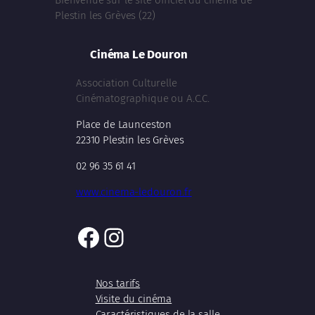
Bienvenue sur le site officiel du cinéma de
Plestin les Grèves (22)
Cinéma Le Douron
Association Culturelle
Cinématographique ou A.C.C.
Place de Launceston
22310 Plestin les Grèves
02 96 35 61 41
www.cinema-ledouron.fr
Facebook
Instagram
Nos tarifs
Visite du cinéma
Caractéristiques de la salle