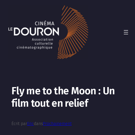
Aller
au
contenu
Fly me to the Moon : Un
film tout en relief
Écrit par
Eric
dans
Prochainement