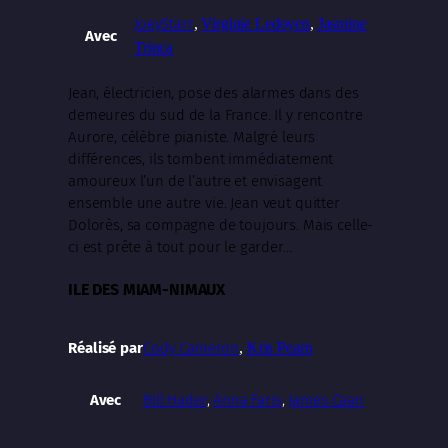
JoeyStarr
,
Virginie Ledoyen
,
Jasmine
Avec
Trinca
Jean, électricien, pose des alarmes dans des
demeures du sud de la France. Il y rencontre
Aurore, célèbre pianiste. Malgré leurs
différences, ils tombent immédiatement
amoureux l’un de l’autre et envisagent
ensemble une autre vie. Jean veut quitter
Dolorès, sa compagne de toujours. Mais celle-
ci est prête à tout pour le garder…
ILE DES MIAM-NIMAUX
Cody Cameron
,
Kris Pearn
Réalisé par
Bill Hader
,
Anna Faris
,
James Caan
Avec