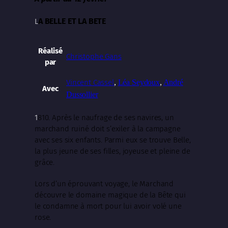
A BELLE ET LA BETE
L
Réalisé
Christophe Gans
par
Vincent Cassel
,
Léa Seydoux
,
André
Avec
Dussollier
1
810. Après le naufrage de ses navires, un
marchand ruiné doit s’exiler à la campagne
avec ses six enfants. Parmi eux se trouve Belle,
la plus jeune de ses filles, joyeuse et pleine de
grâce.
Lors d’un éprouvant voyage, le Marchand
découvre le domaine magique de la Bête qui
le condamne à mort pour lui avoir volé une
rose.