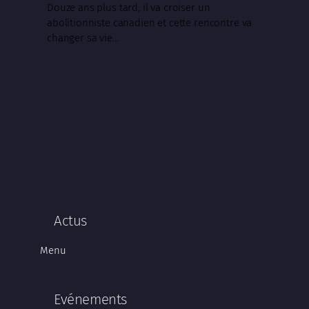
Douze ans plus tard, il va croiser un
abolitionniste canadien et cette rencontre va
changer sa vie…
Actus
Menu
Evénements