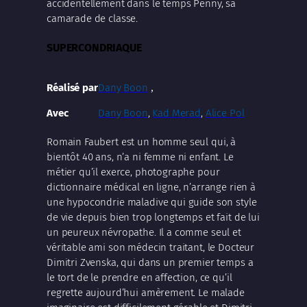
accidentellement dans le temps Penny, sa
camarade de classe.
SUPERCONDRIAQUE
Dany Boon
,
Réalisé par
Avec
Dany Boon
,
Kad Merad
,
Alice Pol
Romain Faubert est un homme seul qui, à
bientôt 40 ans, n’a ni femme ni enfant. Le
métier qu’il exerce, photographe pour
dictionnaire médical en ligne, n’arrange rien à
une hypocondrie maladive qui guide son style
de vie depuis bien trop longtemps et fait de lui
un peureux névropathe. Il a comme seul et
véritable ami son médecin traitant, le Docteur
Dimitri Zvenska, qui dans un premier temps a
le tort de le prendre en affection, ce qu’il
regrette aujourd’hui amèrement. Le malade