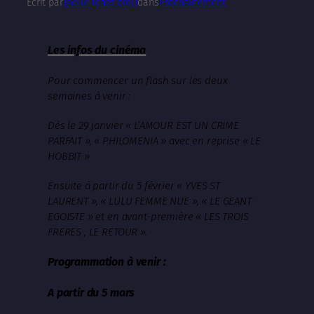
Écrit par
Jackie (chef proj)
dans
Prochainement
Les infos du cinéma
Pour commencer un flash sur les deux
semaines à venir :
Dès le 29 janvier « L’AMOUR EST UN CRIME
PARFAIT », « PHILOMENIA » avec en reprise « LE
HOBBIT »
Ensuite à partir du 5 février « YVES ST
LAURENT », « LULU FEMME NUE », « LE GEANT
EGOISTE » et en avant-première « LES TROIS
FRERES , LE RETOUR ».
Programmation à venir :
A partir du 5 mars