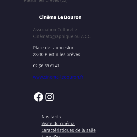
Plestin les Grèves (22)
Cinéma Le Douron
Association Culturelle
Cinématographique ou A.C.C.
Place de Launceston
22310 Plestin les Grèves
02 96 35 61 41
www.cinema-ledouron.fr
Facebook
Instagram
Nos tarifs
Visite du cinéma
Caractéristiques de la salle