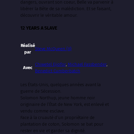
dangers, ouvrant son coeur, Belle va parvenir à
libérer la Bête de sa malédiction. Et se faisant,
découvrir le véritable amour.
12 YEARS A SLAVE
Réalisé
Steve McQueen (II)
par
Chiwetel Ejiofor
,
Michael Fassbender
,
Avec
Benedict Cumberbatch
Les États-Unis, quelques années avant la
guerre de Sécession.
Solomon Northup, jeune homme noir
originaire de l’État de New York, est enlevé et
vendu comme esclave.
Face à la cruauté d’un propriétaire de
plantation de coton, Solomon se bat pour
rester en vie et garder sa dignité.