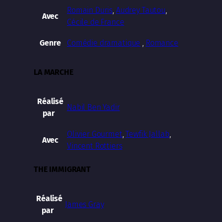
Romain Duris
,
Audrey Tautou
,
Avec
Cécile de France
Comédie dramatique
,
Romance
Genre
LA MARCHE
Réalisé
Nabil Ben Yadir
par
Olivier Gourmet
,
Tewfik Jallab
,
Avec
Vincent Rottiers
THE IMMIGRANT
Réalisé
James Gray
par