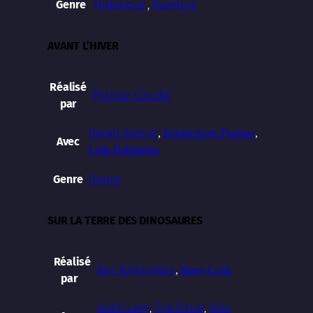
Historique
,
Aventure
Genre
AVANT L’HIVER
Réalisé
Philippe Claudel
par
Daniel Auteuil
,
Kristin Scott Thomas
,
Avec
Leïla Bekhti
plus
Drame
Genre
SUR LA TERRE DES DINOSAURES
Réalisé
Neil Nightingale
,
Barry Cook
par
Justin Long
,
Tiya Sircar
,
John