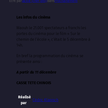
Écrit par
Jackie (chef proj)
dans
Prochainement
Les infos du cinéma
Waouh le 21.001 spectateurs a franchi les
portes du cinéma pour le film « Sur le
chemin de l’école », c’était le 5 décembre à
14h.
En bref la programmation du cinéma se
présente ainsi :
A partir du 11 décembre
CASSE TETE CHINOIS
Réalisé
Cédric Klapisch
par