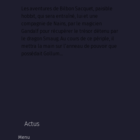
Les aventures de Bilbon Sacquet, paisible
hobbit, qui sera entraîné, lui et une
compagnie de Nains, par le magicien
Gandalf pour récupérer le trésor détenu par
le dragon Smaug. Au cours de ce périple, il
mettra la main sur l’anneau de pouvoir que
possédait Gollum…
Actus
Menu