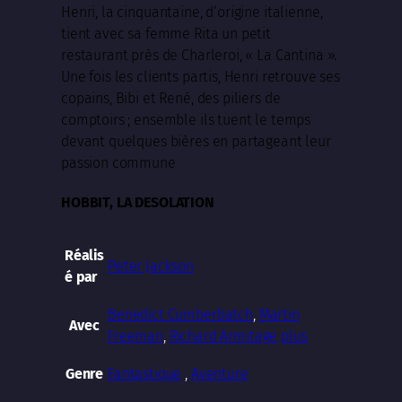
Henri, la cinquantaine, d’origine italienne,
tient avec sa femme Rita un petit
restaurant près de Charleroi, « La Cantina ».
Une fois les clients partis, Henri retrouve ses
copains, Bibi et René, des piliers de
comptoirs ; ensemble ils tuent le temps
devant quelques bières en partageant leur
passion commune
HOBBIT, LA DESOLATION
Réalis
Peter Jackson
é par
Benedict Cumberbatch
,
Martin
Avec
Freeman
,
Richard Armitage
plus
Fantastique
,
Aventure
Genre