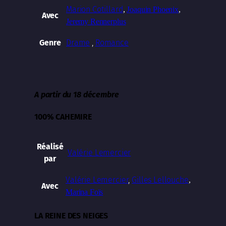
Marion Cotillard
,
Joaquin Phoenix
,
Avec
Jeremy Renner
plus
Drame
,
Romance
Genre
A partir du 18 décembre
100% CAHEMIRE
Réalisé
Valérie Lemercier
par
Valérie Lemercier
,
Gilles Lellouche
,
Avec
Marina Foïs
LA REINE DES NEIGES