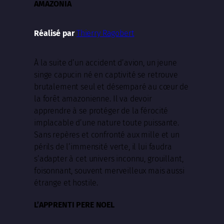
AMAZONIA
Thierry Ragobert
Réalisé par
À la suite d’un accident d’avion, un jeune
singe capucin né en captivité se retrouve
brutalement seul et désemparé au cœur de
la forêt amazonienne. Il va devoir
apprendre à se protéger de la férocité
implacable d’une nature toute puissante.
Sans repères et confronté aux mille et un
périls de l’immensité verte, il lui faudra
s’adapter à cet univers inconnu, grouillant,
foisonnant, souvent merveilleux mais aussi
étrange et hostile.
L’APPRENTI PERE NOEL