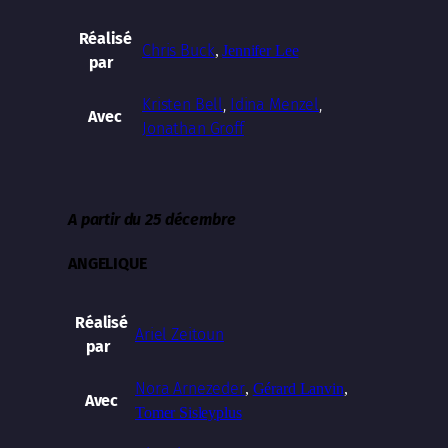
Réalisé
Chris Buck
,
Jennifer Lee
par
Kristen Bell
,
Idina Menzel
,
Avec
Jonathan Groff
A partir du 25 décembre
ANGELIQUE
Réalisé
Ariel Zeitoun
par
Nora Arnezeder
,
Gérard Lanvin
,
Avec
Tomer Sisley
plus