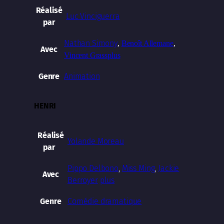
Réalisé
Luc Vinciguerra
par
Nathan Simony
,
Benoît Allemane
,
Avec
Vincent Grass
plus
Animation
Genre
HENRI
Réalisé
Yolande Moreau
par
Pippo Delbono
,
Miss Ming
,
Jackie
Avec
Berroyer
plus
Comédie dramatique
Genre