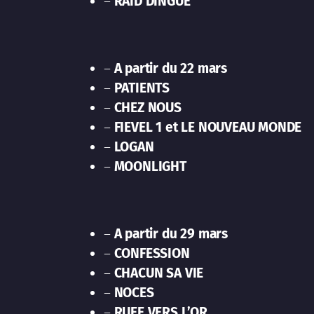
–
RAID DINGUE
–
A partir du 22 mars
–
PATIENTS
–
CHEZ NOUS
–
FIEVEL 1 et LE NOUVEAU MONDE
–
LOGAN
–
MOONLIGHT
–
A partir du 29 mars
–
CONFESSION
–
CHACUN SA VIE
–
NOCES
–
RUEE VERS L’OR