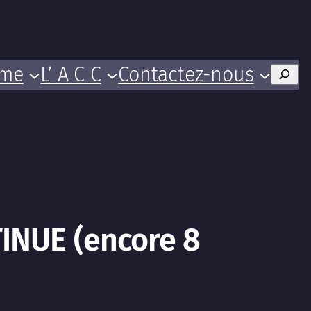
mme
L’ A C C
Contactez-nous
Rech
INUE (encore 8