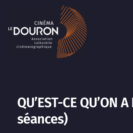
Aller
au
contenu
QU’EST-CE QU’ON A 
séances)