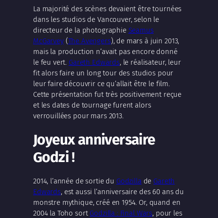
La majorité des scènes devaient être tournées
dans les studios de Vancouver, selon le
directeur de la photographie
Seamus
McGarvey
(
The Avengers
), de mars à juin 2013,
mais la production n’avait pas encore donné
le feu vert.
Gareth Edwards
, le réalisateur, leur
fit alors faire un long tour des studios pour
leur faire découvrir ce qu’allait être le film.
Cette présentation fut très positivement reçue
et les dates de tournage furent alors
verrouillées pour mars 2013.
Joyeux anniversaire
Godzi
!
2014, l’année de sortie du
Godzilla
de
Gareth
Edwards
, est aussi l’anniversaire des 60 ans du
monstre mythique, créé en 1954. Or, quand en
2004 la Toho sort
Godzilla : Final Wars
, pour les