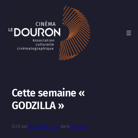
Aller
au
contenu
Cette semaine «
GODZILLA »
Écrit par
Jackie (chef proj)
dans
Actualité