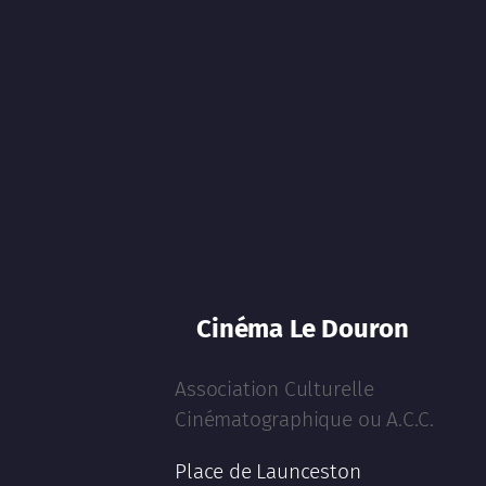
Cinéma Le Douron
Association Culturelle
Cinématographique ou A.C.C.
Place de Launceston