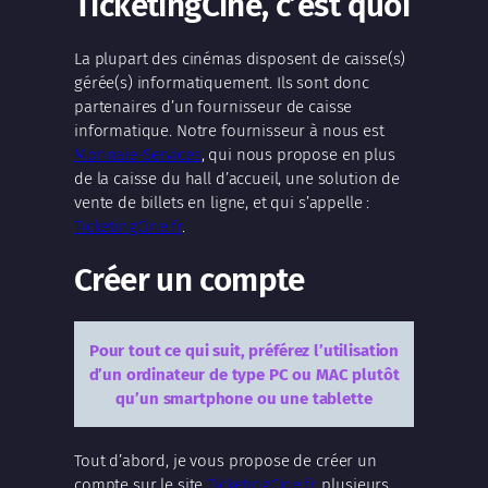
TicketingCine, c’est quoi
La plupart des cinémas disposent de caisse(s)
gérée(s) informatiquement. Ils sont donc
partenaires d’un fournisseur de caisse
informatique. Notre fournisseur à nous est
Monnaie-Services
, qui nous propose en plus
de la caisse du hall d’accueil, une solution de
vente de billets en ligne, et qui s’appelle :
TicketingCine.fr
.
Créer un compte
Pour tout ce qui suit, préférez l’utilisation
d’un ordinateur de type PC ou MAC plutôt
qu’un smartphone ou une tablette
Tout d’abord, je vous propose de créer un
compte sur le site
TicketingCine.fr
. plusieurs