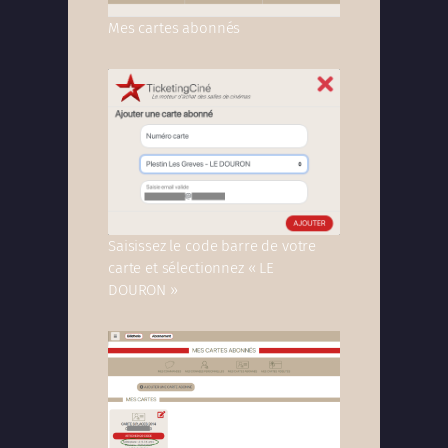
Mes cartes abonnés
Saisissez le code barre de votre
carte et sélectionnez « LE
DOURON »