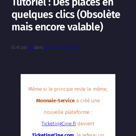
Tutoriel : Des places en
quelques clics (Obsolète
mais encore valable)
Écrit par
Eric
dans
Le site et Facebook
Même si le principe reste le même,
Monnaie-Service
a créé une
nouvelle plateforme :
TicketingCine.fr
devient
TicketingCine.com
. Je referai un